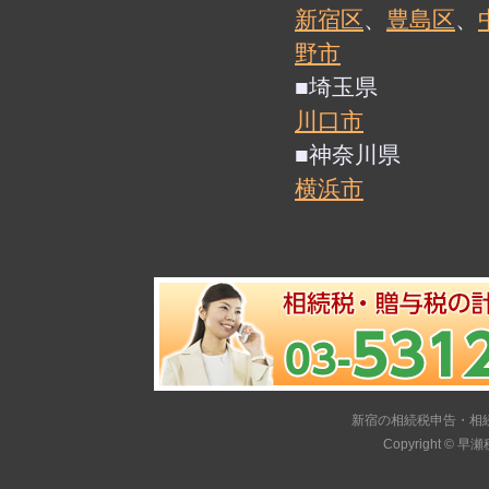
新宿区
、
豊島区
、
野市
■埼玉県
川口市
■神奈川県
横浜市
新宿の相続税申告・相
Copyright ©
早瀬