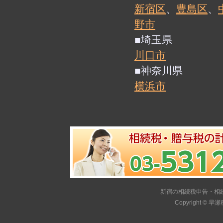
新宿区
、
豊島区
、
野市
■埼玉県
川口市
■神奈川県
横浜市
新宿の相続税申告・相
Copyright ©
早瀬